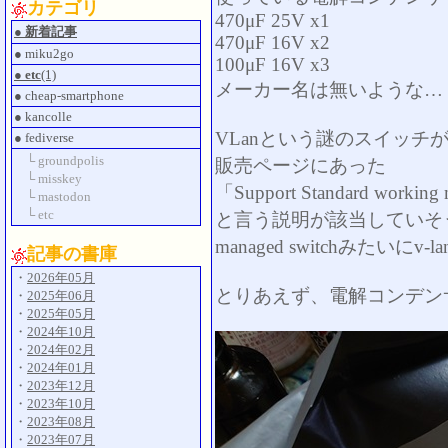
カテゴリ
470μF 25V x1
● 新着記事
470μF 16V x2
● miku2go
100μF 16V x3
● etc
(1)
メーカー名は無いような…
● cheap-smartphone
● kancolle
VLanという謎のスイッチ
● fediverse
└ groundpolis
販売ページにあった
└ misskey
「Support Standard working 
└ mastodon
└ etc
と言う説明が該当していそ
managed switchみた
記事の書庫
・
2026年05月
とりあえず、電解コンデン
・
2025年06月
・
2025年05月
・
2024年10月
・
2024年02月
・
2024年01月
・
2023年12月
・
2023年10月
・
2023年08月
・
2023年07月