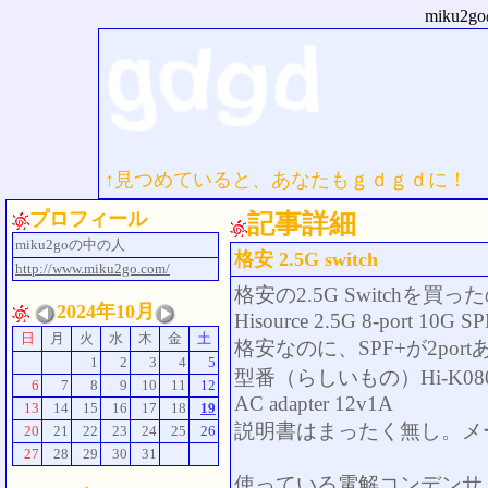
miku
↑見つめていると、あなたもｇｄｇｄに！
プロフィール
記事詳細
miku2goの中の人
格安 2.5G switch
http://www.miku2go.com/
格安の2.5G Switchを買
2024年10月
Hisource 2.5G 8-port 10G SP
日
月
火
水
木
金
土
格安なのに、SPF+が2por
1
2
3
4
5
型番（らしいもの）Hi-K08
6
7
8
9
10
11
12
AC adapter 12v1A
13
14
15
16
17
18
19
説明書はまったく無し。メ
20
21
22
23
24
25
26
27
28
29
30
31
使っている電解コンデンサ