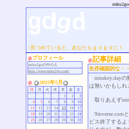
miku
↑見つめていると、あなたもｇｄｇｄに！
プロフィール
記事詳細
miku2goの中の人
生存確認的な・
http://www.miku2go.com/
misskey.
2025年5月
は無いかもしれ
日
月
火
水
木
金
土
1
2
3
取りあえずmis
4
5
6
7
8
9
10
11
12
13
14
15
16
17
9inverse
18
19
20
21
22
23
24
25
26
27
28
29
30
31
ビス終了するよ