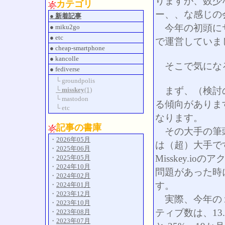
りますが、数少
カテゴリ
ー、、な感じの
● 新着記事
今年の初頭にサ
● miku2go
● etc
で運営していま
● cheap-smartphone
● kancolle
そこで気になる
● fediverse
└ groundpolis
まず、（検討の
└ misskey
(1)
└ mastodon
る傾向がありま
└ etc
なります。
記事の書庫
その大手の筆頭は、
・
2026年05月
は（超）大手で
・
2025年06月
Misskey.
・
2025年05月
・
2024年10月
問題があった時
・
2024年02月
す。
・
2024年01月
・
2023年12月
実際、今年の１
・
2023年10月
ティブ数は、13
・
2023年08月
・
2023年07月